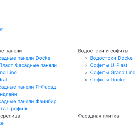
нг
е панели
Водостоки и софиты
садные панели Docke
Водостоки Docke
Пласт Фасадные панели
Софиты U-Plast
nd Line
Софиты Grand Lin
ral
Софиты Docke
садные панели Я-Фасад
андлайн
садные панели Файнбир
ьта Профиль
черепица
Фасадная плитка
ке