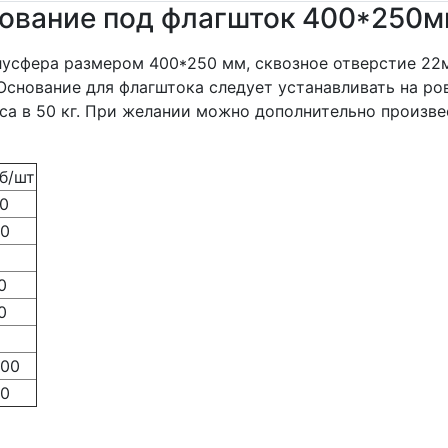
нование под флагшток 400*250м
лусфера размером 400*250 мм, сквозное отверстие 22
Основание для флагштока следует устанавливать на ро
еса в 50 кг. При желании можно дополнительно произв
б/шт
0
0
0
0
00
0