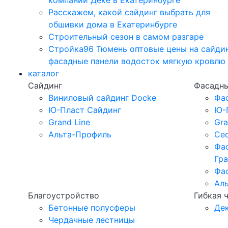
компании Дёке в Екатеринбурге
Расскажем, какой сайдинг выбрать для
обшивки дома в Екатеринбурге
Строительный сезон в самом разгаре
Стройка96 Тюмень оптовые цены на сайди
фасадные панели водосток мягкую кровлю
каталог
Сайдинг
Фасадны
Виниловый сайдинг Docke
Фа
Ю-Пласт Сайдинг
Ю-
Grand Line
Gra
Альта-Профиль
Ced
Фа
Гр
Фа
Ал
Благоустройство
Гибкая 
Бетонные полусферы
Де
Чердачные лестницы