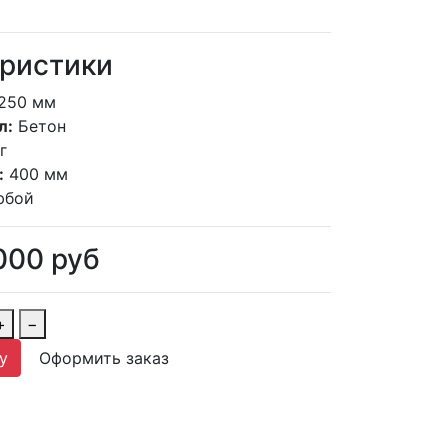
ристики
250 мм
л:
Бетон
г
:
400 мм
юбой
000
руб
+
−
у
Оформить заказ