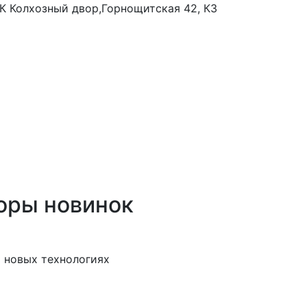
 ТК Колхозный двор,Горнощитская 42, К3
оры новинок
 новых технологиях