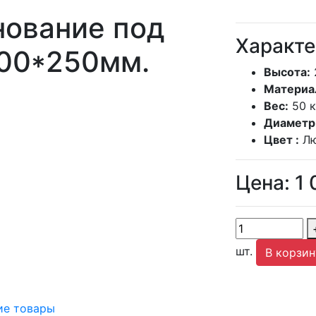
нование под
Характе
00*250мм.
Высота:
Материа
Вес:
50 к
Диаметр
Цвет :
Л
Цена:
1 
шт.
В корзин
е товары