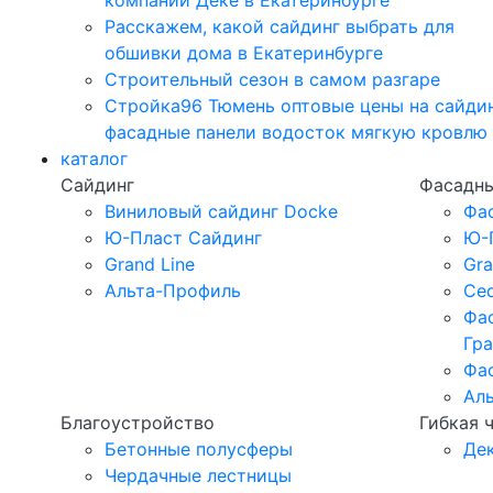
компании Дёке в Екатеринбурге
Расскажем, какой сайдинг выбрать для
обшивки дома в Екатеринбурге
Строительный сезон в самом разгаре
Стройка96 Тюмень оптовые цены на сайди
фасадные панели водосток мягкую кровлю
каталог
Сайдинг
Фасадны
Виниловый сайдинг Docke
Фа
Ю-Пласт Сайдинг
Ю-
Grand Line
Gra
Альта-Профиль
Ced
Фа
Гр
Фа
Ал
Благоустройство
Гибкая 
Бетонные полусферы
Де
Чердачные лестницы