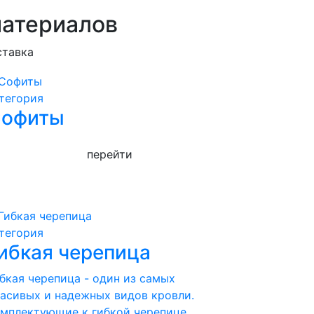
материалов
ставка
тегория
офиты
перейти
тегория
ибкая черепица
бкая черепица - один из самых
асивых и надежных видов кровли.
мплектующие к гибкой черепице