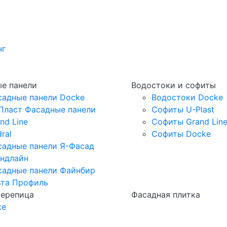
нг
е панели
Водостоки и софиты
садные панели Docke
Водостоки Docke
Пласт Фасадные панели
Софиты U-Plast
nd Line
Софиты Grand Lin
ral
Софиты Docke
садные панели Я-Фасад
андлайн
садные панели Файнбир
ьта Профиль
черепица
Фасадная плитка
ке