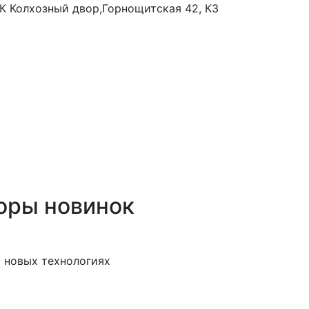
 ТК Колхозный двор,Горнощитская 42, К3
оры новинок
 новых технологиях