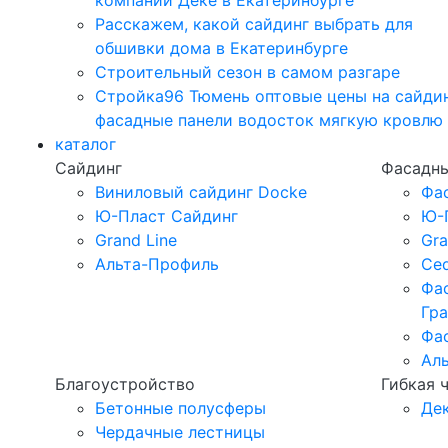
компании Дёке в Екатеринбурге
Расскажем, какой сайдинг выбрать для
обшивки дома в Екатеринбурге
Строительный сезон в самом разгаре
Стройка96 Тюмень оптовые цены на сайди
фасадные панели водосток мягкую кровлю
каталог
Сайдинг
Фасадны
Виниловый сайдинг Docke
Фа
Ю-Пласт Сайдинг
Ю-
Grand Line
Gra
Альта-Профиль
Ced
Фа
Гр
Фа
Ал
Благоустройство
Гибкая 
Бетонные полусферы
Де
Чердачные лестницы