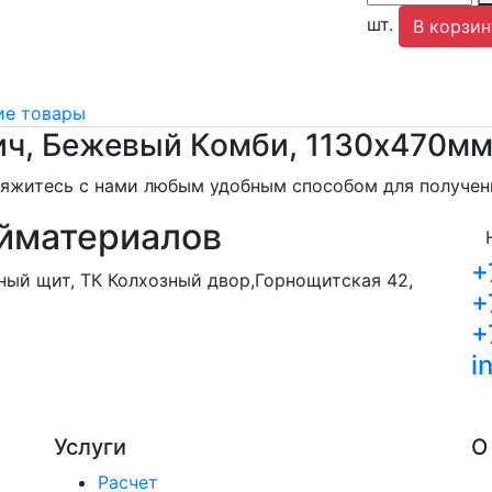
шт.
В корзин
е товары
ич, Бежевый Комби, 1130х470м
свяжитесь с нами любым удобным способом для получе
йматериалов
+
орный щит, ТК Колхозный двор,Горнощитская 42,
+
+
i
Услуги
О
Расчет