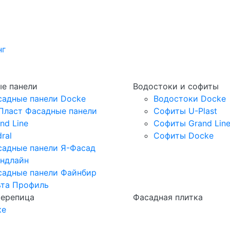
нг
е панели
Водостоки и софиты
садные панели Docke
Водостоки Docke
Пласт Фасадные панели
Софиты U-Plast
nd Line
Софиты Grand Lin
ral
Софиты Docke
садные панели Я-Фасад
андлайн
садные панели Файнбир
ьта Профиль
черепица
Фасадная плитка
ке