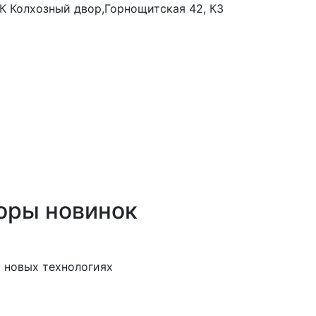
 ТК Колхозный двор,Горнощитская 42, К3
оры новинок
 новых технологиях