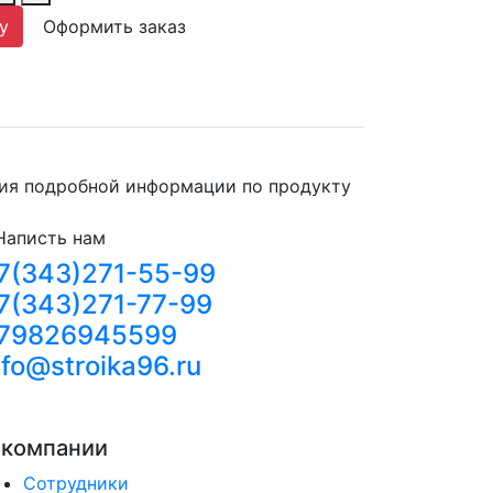
у
Оформить заказ
м
ния подробной информации по продукту
Написть нам
7(343)271-55-99
7(343)271-77-99
79826945599
nfo@stroika96.ru
 компании
Сотрудники