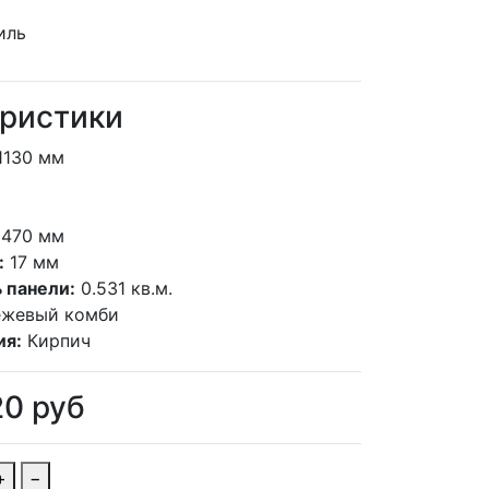
ристики
1130 мм
470 мм
:
17 мм
 панели:
0.531 кв.м.
ежевый комби
ия:
Кирпич
20
руб
+
−