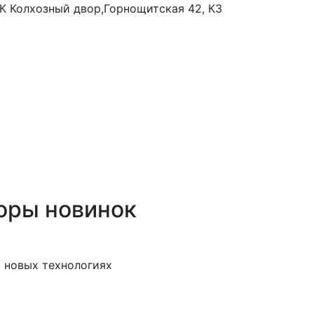
 ТК Колхозный двор,Горнощитская 42, К3
оры новинок
 новых технологиях