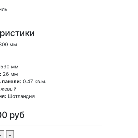
ристики
800 мм
590 мм
:
26 мм
 панели:
0.47 кв.м.
ежевый
ия:
Шотландия
00
руб
+
−