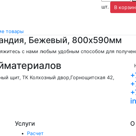
шт.
В корзин
е товары
андия, Бежевый, 800х590мм
свяжитесь с нами любым удобным способом для получе
йматериалов
+
орный щит, ТК Колхозный двор,Горнощитская 42,
+
+
i
Услуги
О
Расчет