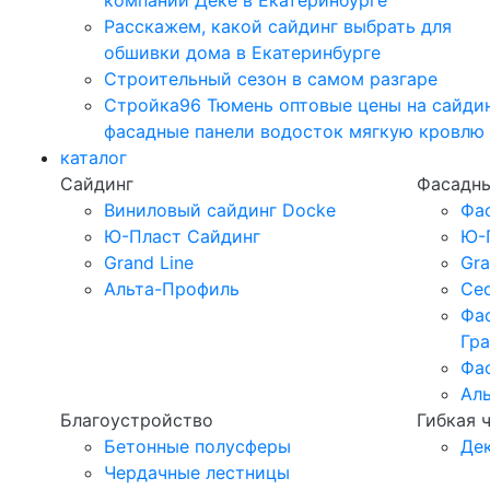
компании Дёке в Екатеринбурге
Расскажем, какой сайдинг выбрать для
обшивки дома в Екатеринбурге
Строительный сезон в самом разгаре
Стройка96 Тюмень оптовые цены на сайди
фасадные панели водосток мягкую кровлю
каталог
Сайдинг
Фасадны
Виниловый сайдинг Docke
Фа
Ю-Пласт Сайдинг
Ю-
Grand Line
Gra
Альта-Профиль
Ced
Фа
Гр
Фа
Ал
Благоустройство
Гибкая 
Бетонные полусферы
Де
Чердачные лестницы