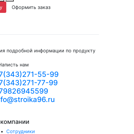
у
Оформить заказ
ния подробной информации по продукту
Написть нам
7(343)271-55-99
7(343)271-77-99
79826945599
nfo@stroika96.ru
 компании
Сотрудники