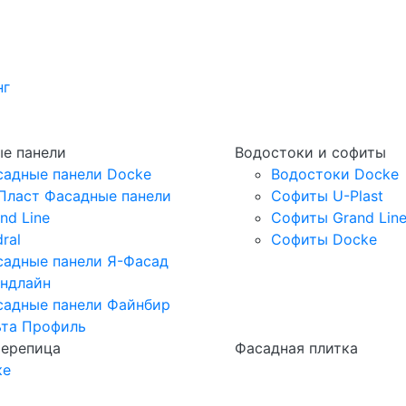
нг
е панели
Водостоки и софиты
садные панели Docke
Водостоки Docke
Пласт Фасадные панели
Софиты U-Plast
nd Line
Софиты Grand Lin
ral
Софиты Docke
садные панели Я-Фасад
андлайн
садные панели Файнбир
ьта Профиль
черепица
Фасадная плитка
ке