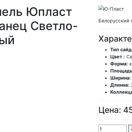
нель Юпласт
Белорусский 
анец Светло-
ый
Характе
Тип сайд
Цвет :
Св
Форма:
Площадь
Ширина:
Длинна:
Коллекц
Цена:
4