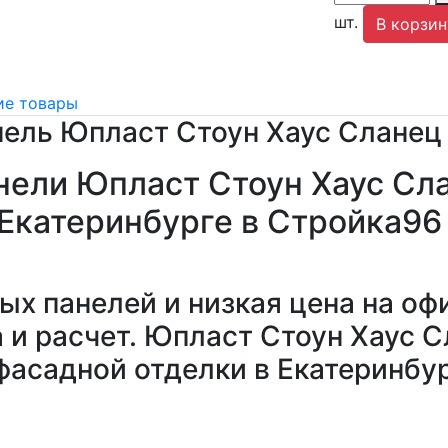
шт.
В корзин
е товары
нель Юпласт Стоун Хаус Сланец
нели Юпласт Стоун Хаус Сл
Екатеринбурге в Стройка96
х панелей и низкая цена на оф
 и расчет. Юпласт Стоун Хаус С
фасадной отделки в Екатеринбу