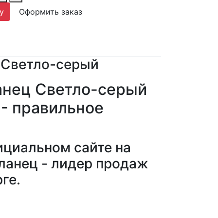
у
Оформить заказ
 Светло-серый
анец Светло-серый
 - правильное
ициальном сайте на
ланец - лидер продаж
рге.