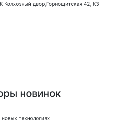
 ТК Колхозный двор,Горнощитская 42, К3
оры новинок
 новых технологиях