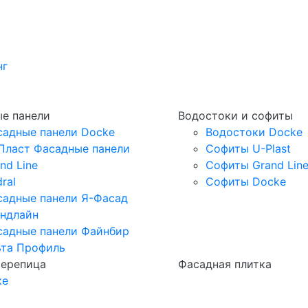
нг
е панели
Водостоки и софиты
садные панели Docke
Водостоки Docke
Пласт Фасадные панели
Софиты U-Plast
nd Line
Софиты Grand Lin
ral
Софиты Docke
садные панели Я-Фасад
андлайн
садные панели Файнбир
ьта Профиль
черепица
Фасадная плитка
ке