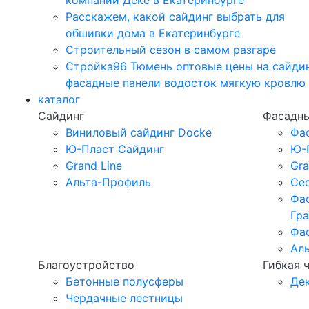
компании Дёке в Екатеринбурге
Расскажем, какой сайдинг выбрать для
обшивки дома в Екатеринбурге
Строительный сезон в самом разгаре
Стройка96 Тюмень оптовые цены на сайди
фасадные панели водосток мягкую кровлю
каталог
Сайдинг
Фасадны
Виниловый сайдинг Docke
Фа
Ю-Пласт Сайдинг
Ю-
Grand Line
Gra
Альта-Профиль
Ced
Фа
Гр
Фа
Ал
Благоустройство
Гибкая 
Бетонные полусферы
Де
Чердачные лестницы