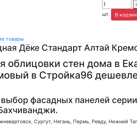
шт.
В корзин
е товары
дная Дёке Стандарт Алтай Крем
я облицовки стен дома в Ек
мовый в Стройка96 дешевле
 выбор фасадных панелей серии
Бахчиванджи.
невартовск, Сургут, Нягань, Пермь, Ревду, Нижний Та