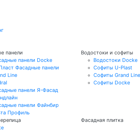
нг
е панели
Водостоки и софиты
садные панели Docke
Водостоки Docke
Пласт Фасадные панели
Софиты U-Plast
nd Line
Софиты Grand Lin
ral
Софиты Docke
садные панели Я-Фасад
андлайн
садные панели Файнбир
ьта Профиль
черепица
Фасадная плитка
ке