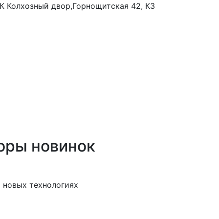
 ТК Колхозный двор,Горнощитская 42, К3
оры новинок
 новых технологиях