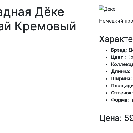
адная Дёке
Немецкий про
ай Кремовый
Характе
Брэнд:
Д
Цвет :
К
Коллекц
Длинна:
Ширина:
Площадь
Оттенок:
Форма:
Цена:
5