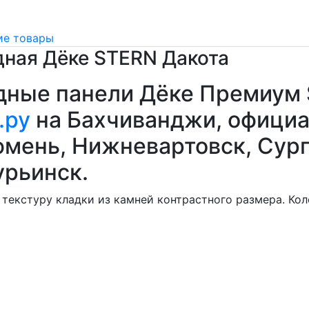
е товары
дная Дёке STERN Дакота
адные панели Дёке Премиум
.ру
на Бахчиванджи, офици
юмень, Нижневартовск, Сург
урьинск.
текстуру кладки из камней контрастного размера. Кол