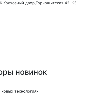
 ТК Колхозный двор,Горнощитская 42, К3
оры новинок
 новых технологиях