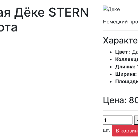
ая Дёке STERN
Немецкий про
ота
Характе
Цвет :
Да
Коллекц
Длинна:
Ширина:
Площадь
Цена:
8
шт.
В корзин