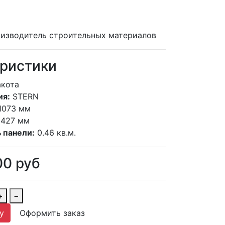
изводитель строительных материалов
ристики
кота
ия:
STERN
1073 мм
427 мм
 панели:
0.46 кв.м.
00
руб
+
−
у
Оформить заказ