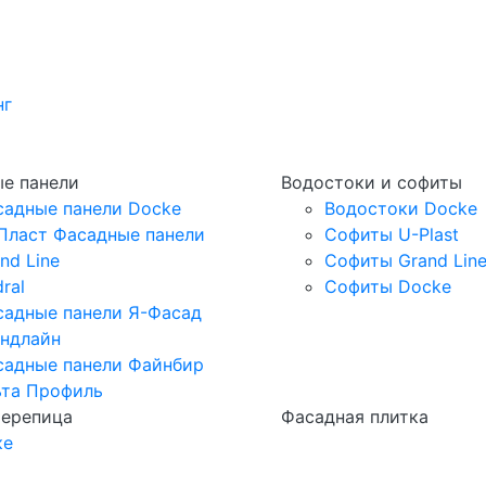
нг
е панели
Водостоки и софиты
садные панели Docke
Водостоки Docke
Пласт Фасадные панели
Софиты U-Plast
nd Line
Софиты Grand Lin
ral
Софиты Docke
садные панели Я-Фасад
андлайн
садные панели Файнбир
ьта Профиль
черепица
Фасадная плитка
ке