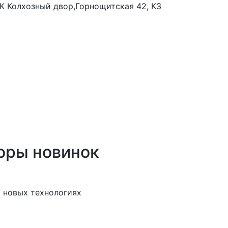
 ТК Колхозный двор,Горнощитская 42, К3
оры новинок
 новых технологиях