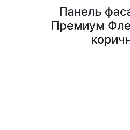
Панель фас
Премиум Фле
корич