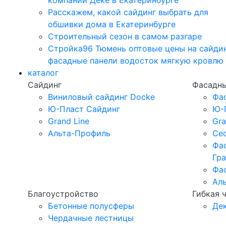
компании Дёке в Екатеринбурге
Расскажем, какой сайдинг выбрать для
обшивки дома в Екатеринбурге
Строительный сезон в самом разгаре
Стройка96 Тюмень оптовые цены на сайди
фасадные панели водосток мягкую кровлю
каталог
Сайдинг
Фасадны
Виниловый сайдинг Docke
Фа
Ю-Пласт Сайдинг
Ю-
Grand Line
Gra
Альта-Профиль
Ced
Фа
Гр
Фа
Ал
Благоустройство
Гибкая 
Бетонные полусферы
Де
Чердачные лестницы