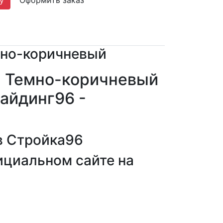
мно-коричневый
м Темно-коричневый
айдинг96 -
ициальном сайте на