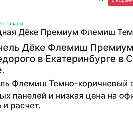
е товары
дная Дёке Премиум Флемиш Те
анель Дёке Флемиш Премиу
дорого в Екатеринбурге в С
е.
х панелей и низкая цена на оф
 и расчет.