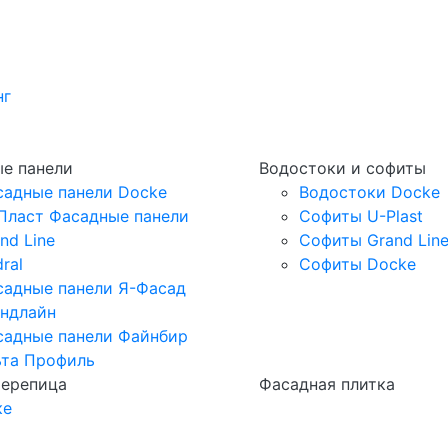
нг
е панели
Водостоки и софиты
садные панели Docke
Водостоки Docke
Пласт Фасадные панели
Софиты U-Plast
nd Line
Софиты Grand Lin
ral
Софиты Docke
садные панели Я-Фасад
андлайн
садные панели Файнбир
ьта Профиль
черепица
Фасадная плитка
ке