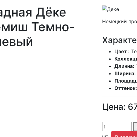
адная Дёке
Немецкий про
миш Темно-
невый
Характе
Цвет :
Т
Коллекц
Длинна:
Ширина:
Площадь
Оттенок:
Цена:
6
шт.
В корзин