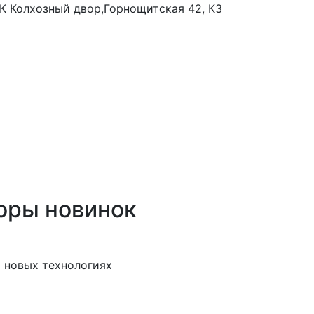
 ТК Колхозный двор,Горнощитская 42, К3
оры новинок
 новых технологиях