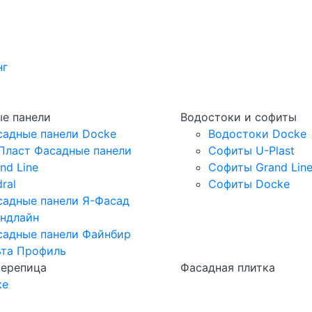
нг
е панели
Водостоки и софиты
садные панели Docke
Водостоки Docke
Пласт Фасадные панели
Софиты U-Plast
nd Line
Софиты Grand Lin
ral
Софиты Docke
садные панели Я-Фасад
андлайн
садные панели Файнбир
ьта Профиль
черепица
Фасадная плитка
ке