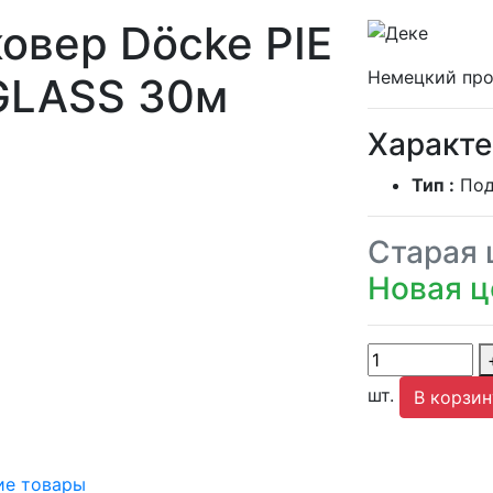
овер Döcke PIE
Немецкий про
LASS 30м
Характе
Тип :
Под
Старая 
Новая це
шт.
В корзин
е товары