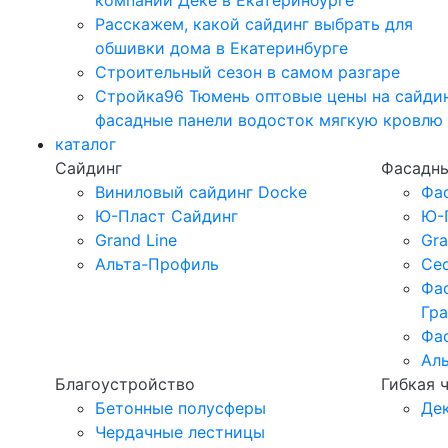
компании Дёке в Екатеринбурге
Расскажем, какой сайдинг выбрать для
обшивки дома в Екатеринбурге
Строительный сезон в самом разгаре
Стройка96 Тюмень оптовые цены на сайди
фасадные панели водосток мягкую кровлю
каталог
Сайдинг
Фасадны
Виниловый сайдинг Docke
Фа
Ю-Пласт Сайдинг
Ю-
Grand Line
Gra
Альта-Профиль
Ced
Фа
Гр
Фа
Ал
Благоустройство
Гибкая 
Бетонные полусферы
Де
Чердачные лестницы