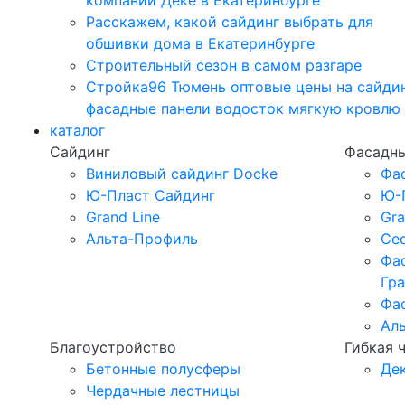
компании Дёке в Екатеринбурге
Расскажем, какой сайдинг выбрать для
обшивки дома в Екатеринбурге
Строительный сезон в самом разгаре
Стройка96 Тюмень оптовые цены на сайди
фасадные панели водосток мягкую кровлю
каталог
Сайдинг
Фасадны
Виниловый сайдинг Docke
Фа
Ю-Пласт Сайдинг
Ю-
Grand Line
Gra
Альта-Профиль
Ced
Фа
Гр
Фа
Ал
Благоустройство
Гибкая 
Бетонные полусферы
Де
Чердачные лестницы