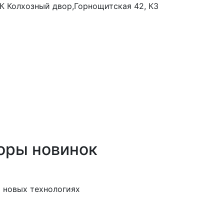
 ТК Колхозный двор,Горнощитская 42, К3
оры новинок
 новых технологиях