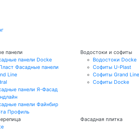
нг
е панели
Водостоки и софиты
садные панели Docke
Водостоки Docke
Пласт Фасадные панели
Софиты U-Plast
nd Line
Софиты Grand Lin
ral
Софиты Docke
садные панели Я-Фасад
андлайн
садные панели Файнбир
ьта Профиль
черепица
Фасадная плитка
ке