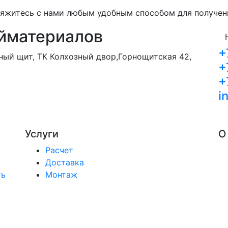
свяжитесь с нами любым удобным способом для получе
йматериалов
+
орный щит, ТК Колхозный двор,Горнощитская 42,
+
+
i
Услуги
О
Расчет
Доставка
ть
Монтаж