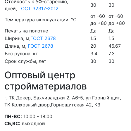
Стойкость к УФ-старению,
30
30
дней,
ГОСТ 32317-2012
от -60
от -60
Температура эксплуатации, °С
до +80
до +80
Печать на полотне
Да
Да
Ширина, м,
ГОСТ 2678
1.5
1.5
Длина, м,
ГОСТ 2678
20
46.67
Вес рулона, кг
3.4
7.3
Срок службы, лет
30
30
Оптовый центр
стройматериалов
г. ТК Докер, Бахчиванджи 2, А6-5, ул Горный щит,
ТК Колхозный двор,Горнощитская 42, К3
ПН-ВС:
10:00 - 18:00
СБ,ВС:
выходной