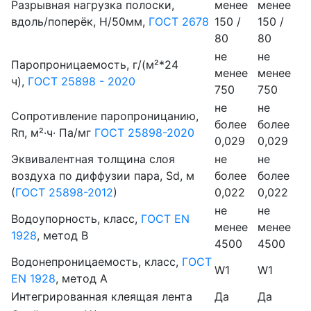
Разрывная нагрузка полоски,
менее
менее
вдоль/поперёк, H/50мм,
ГОСТ 2678
150 /
150 /
80
80
не
не
Паропроницаемость, г/(м²*24
менее
менее
ч),
ГОСТ 25898 - 2020
750
750
не
не
Сопротивление паропроницанию,
более
более
Rп, м²·ч· Па/мг
ГОСТ 25898-2020
0,029
0,029
Эквивалентная толщина слоя
не
не
воздуха по диффузии пара, Sd, м
более
более
(
ГОСТ 25898-2012
)
0,022
0,022
не
не
Водоупорность, класс,
ГОСТ EN
менее
менее
1928
, метод В
4500
4500
Водонепроницаемость, класс,
ГОСТ
W1
W1
EN 1928
, метод А
Интегрированная клеящая лента
Да
Да