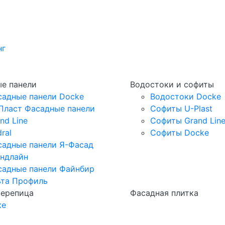
нг
е панели
Водостоки и софиты
садные панели Docke
Водостоки Docke
Пласт Фасадные панели
Софиты U-Plast
nd Line
Софиты Grand Lin
ral
Софиты Docke
садные панели Я-Фасад
андлайн
садные панели Файнбир
ьта Профиль
черепица
Фасадная плитка
ке