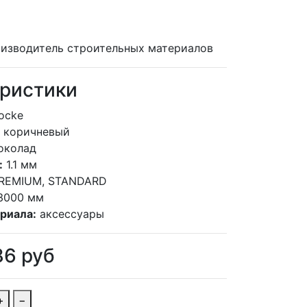
изводитель строительных материалов
ристики
ocke
коричневый
околад
:
1.1 мм
REMIUM, STANDARD
3000 мм
риала:
аксессуары
86
руб
+
−