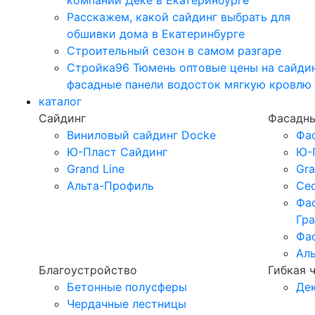
компании Дёке в Екатеринбурге
Расскажем, какой сайдинг выбрать для
обшивки дома в Екатеринбурге
Строительный сезон в самом разгаре
Стройка96 Тюмень оптовые цены на сайди
фасадные панели водосток мягкую кровлю
каталог
Сайдинг
Фасадны
Виниловый сайдинг Docke
Фа
Ю-Пласт Сайдинг
Ю-
Grand Line
Gra
Альта-Профиль
Ced
Фа
Гр
Фа
Ал
Благоустройство
Гибкая 
Бетонные полусферы
Де
Чердачные лестницы