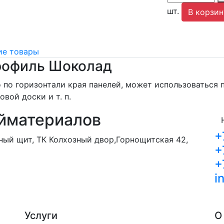
шт.
В корзин
е товары
рофиль Шоколад
 по горизонтали края панелей, может использоваться п
вой доски и т. п.
йматериалов
+
орный щит, ТК Колхозный двор,Горнощитская 42,
+
+
i
Услуги
О