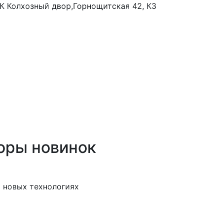
 ТК Колхозный двор,Горнощитская 42, К3
оры новинок
 новых технологиях