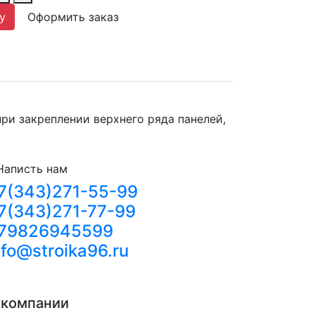
у
Оформить заказ
ри закреплении верхнего ряда панелей,
Написть нам
7(343)271-55-99
7(343)271-77-99
79826945599
nfo@stroika96.ru
 компании