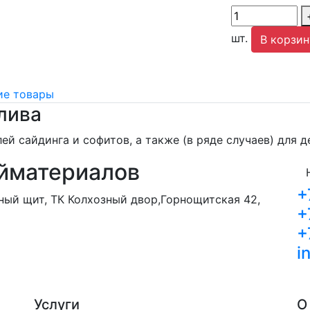
шт.
В корзин
е товары
лива
ей сайдинга и софитов, а также (в ряде случаев) для 
йматериалов
+
орный щит, ТК Колхозный двор,Горнощитская 42,
+
+
i
Услуги
О