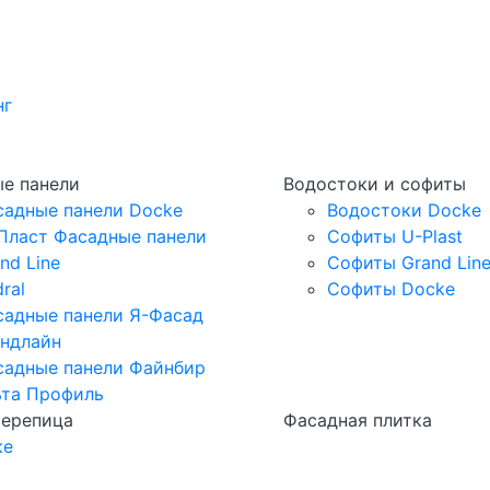
нг
е панели
Водостоки и софиты
садные панели Docke
Водостоки Docke
Пласт Фасадные панели
Софиты U-Plast
nd Line
Софиты Grand Lin
ral
Софиты Docke
садные панели Я-Фасад
андлайн
садные панели Файнбир
ьта Профиль
черепица
Фасадная плитка
ке