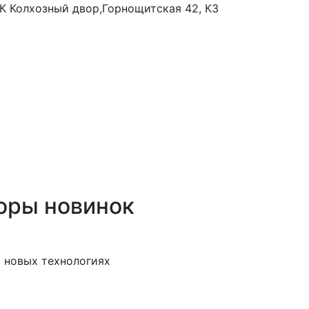
 ТК Колхозный двор,Горнощитская 42, К3
оры новинок
 новых технологиях