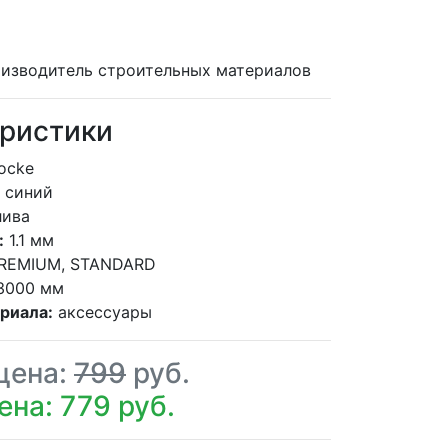
изводитель строительных материалов
ристики
ocke
синий
лива
:
1.1 мм
REMIUM, STANDARD
3000 мм
риала:
аксессуары
цена:
799
руб.
ена: 779 руб.