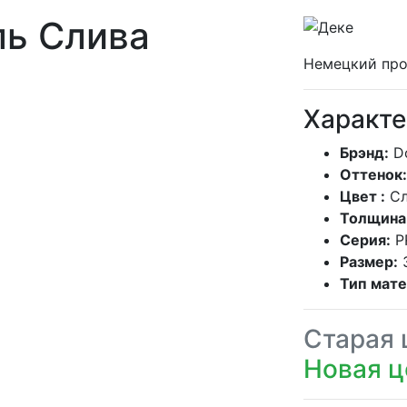
ь Слива
Немецкий про
Характе
Брэнд:
D
Оттенок:
Цвет :
С
Толщина
Серия:
P
Размер:
Тип мате
Старая 
Новая ц