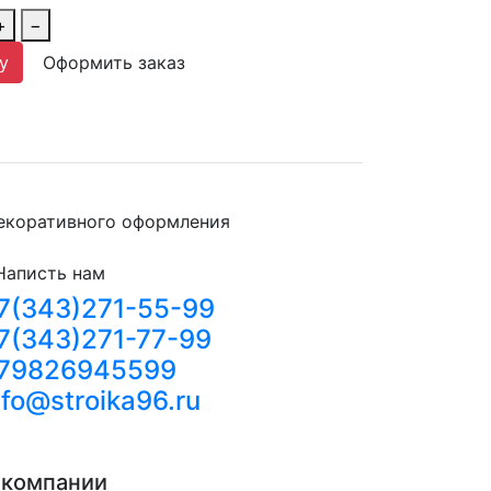
+
−
у
Оформить заказ
декоративного оформления
Написть нам
7(343)271-55-99
7(343)271-77-99
79826945599
nfo@stroika96.ru
 компании