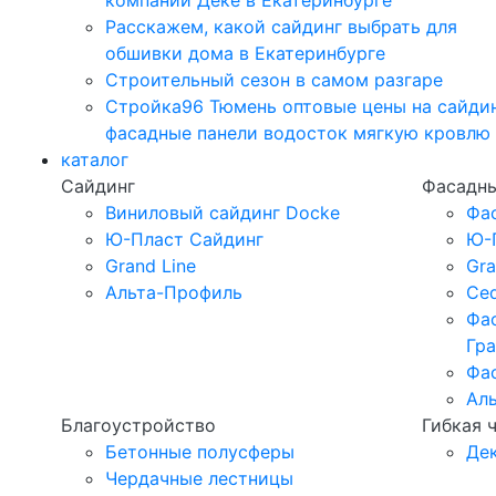
компании Дёке в Екатеринбурге
Расскажем, какой сайдинг выбрать для
обшивки дома в Екатеринбурге
Строительный сезон в самом разгаре
Стройка96 Тюмень оптовые цены на сайди
фасадные панели водосток мягкую кровлю
каталог
Сайдинг
Фасадны
Виниловый сайдинг Docke
Фа
Ю-Пласт Сайдинг
Ю-
Grand Line
Gra
Альта-Профиль
Ced
Фа
Гр
Фа
Ал
Благоустройство
Гибкая 
Бетонные полусферы
Де
Чердачные лестницы