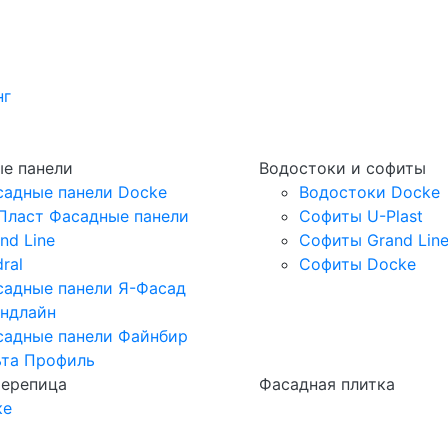
нг
е панели
Водостоки и софиты
садные панели Docke
Водостоки Docke
Пласт Фасадные панели
Софиты U-Plast
nd Line
Софиты Grand Lin
ral
Софиты Docke
садные панели Я-Фасад
андлайн
садные панели Файнбир
ьта Профиль
черепица
Фасадная плитка
ке