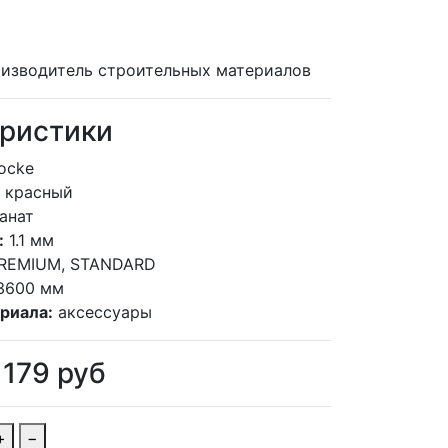
изводитель строительных материалов
ристики
ocke
красный
анат
:
1.1 мм
REMIUM, STANDARD
3600 мм
риала:
аксессуары
 179
руб
+
−