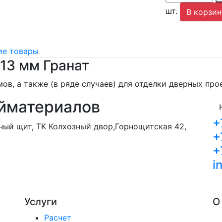
шт.
В корзин
е товары
13 мм Гранат
ов, а также (в ряде случаев) для отделки дверных про
йматериалов
+
орный щит, ТК Колхозный двор,Горнощитская 42,
+
+
i
Услуги
О
Расчет