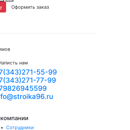
у
Оформить заказ
емов
Написть нам
7(343)271-55-99
7(343)271-77-99
79826945599
nfo@stroika96.ru
 компании
Сотрудники