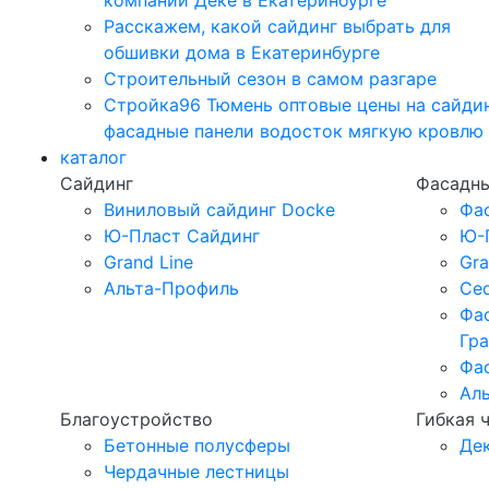
компании Дёке в Екатеринбурге
Расскажем, какой сайдинг выбрать для
обшивки дома в Екатеринбурге
Строительный сезон в самом разгаре
Стройка96 Тюмень оптовые цены на сайди
фасадные панели водосток мягкую кровлю
каталог
Сайдинг
Фасадны
Виниловый сайдинг Docke
Фа
Ю-Пласт Сайдинг
Ю-
Grand Line
Gra
Альта-Профиль
Ced
Фа
Гр
Фа
Ал
Благоустройство
Гибкая 
Бетонные полусферы
Де
Чердачные лестницы