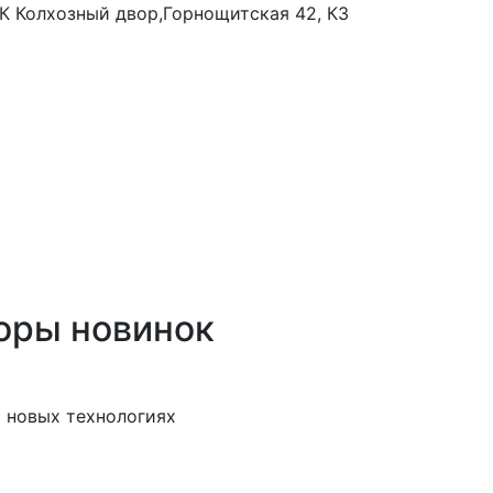
 ТК Колхозный двор,Горнощитская 42, К3
оры новинок
 новых технологиях