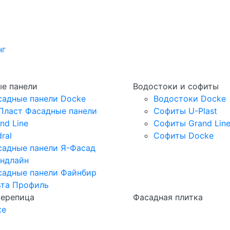
нг
е панели
Водостоки и софиты
садные панели Docke
Водостоки Docke
Пласт Фасадные панели
Софиты U-Plast
nd Line
Софиты Grand Lin
ral
Софиты Docke
садные панели Я-Фасад
андлайн
садные панели Файнбир
ьта Профиль
черепица
Фасадная плитка
ке