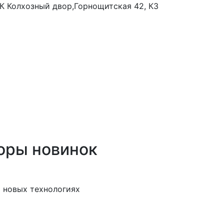
 ТК Колхозный двор,Горнощитская 42, К3
оры новинок
 новых технологиях