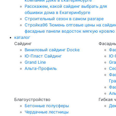
компании Дёке в Екатеринбурге
Расскажем, какой сайдинг выбрать для
обшивки дома в Екатеринбурге
Строительный сезон в самом разгаре
Стройка96 Тюмень оптовые цены на сайди
фасадные панели водосток мягкую кровлю
каталог
Сайдинг
Фасадны
Виниловый сайдинг Docke
Фа
Ю-Пласт Сайдинг
Ю-
Grand Line
Gra
Альта-Профиль
Ced
Фа
Гр
Фа
Ал
Благоустройство
Гибкая 
Бетонные полусферы
Де
Чердачные лестницы