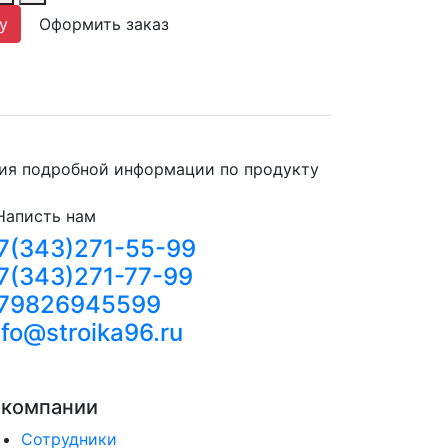
у
Оформить заказ
ния подробной информации по продукту
Написть нам
7(343)271-55-99
7(343)271-77-99
79826945599
nfo@stroika96.ru
 компании
Сотрудники