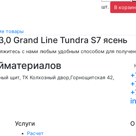
шт.
В корзин
е товары
3,0 Grand Line Tundra S7 ясень
свяжитесь с нами любым удобным способом для получе
йматериалов
+
орный щит, ТК Колхозный двор,Горнощитская 42,
+
+
i
Услуги
О
Расчет