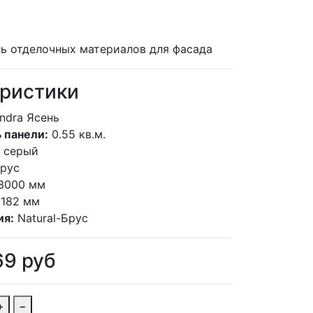
ь отделочных материалов для фасада
ристики
ndra Ясень
 панели:
0.55 кв.м.
серый
брус
3000 мм
182 мм
ия:
Natural-Брус
69
руб
+
−