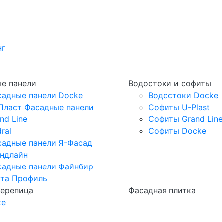
нг
е панели
Водостоки и софиты
садные панели Docke
Водостоки Docke
Пласт Фасадные панели
Софиты U-Plast
nd Line
Софиты Grand Lin
ral
Софиты Docke
садные панели Я-Фасад
андлайн
садные панели Файнбир
ьта Профиль
черепица
Фасадная плитка
ке