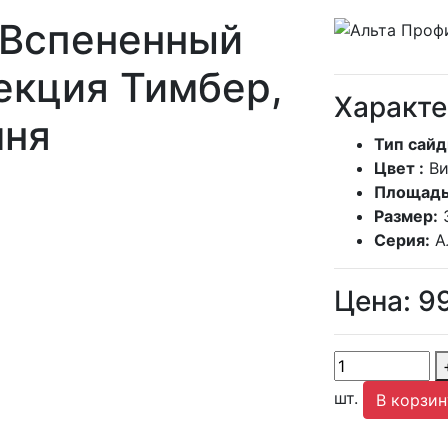
Вспененный
екция Тимбер,
Характе
ня
Тип сайд
Цвет :
В
Площадь
Размер:
Серия:
А
Цена:
9
шт.
В корзин