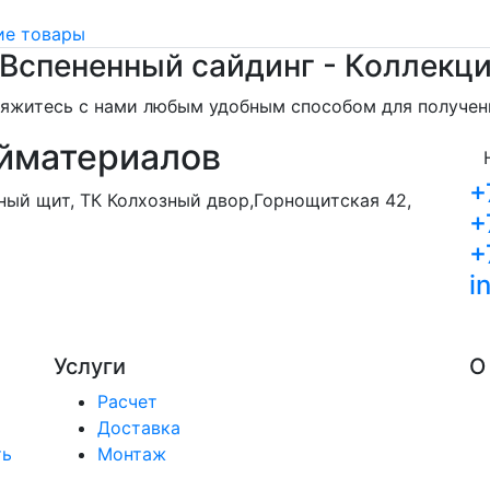
е товары
Вспененный сайдинг - Коллекци
свяжитесь с нами любым удобным способом для получе
йматериалов
+
орный щит, ТК Колхозный двор,Горнощитская 42,
+
+
i
Услуги
О
Расчет
Доставка
ть
Монтаж