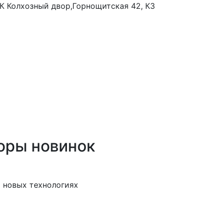
 ТК Колхозный двор,Горнощитская 42, К3
оры новинок
 новых технологиях