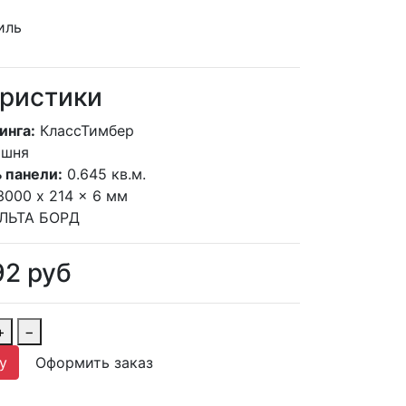
ристики
инга:
КлассТимбер
ишня
 панели:
0.645 кв.м.
3000 x 214 x 6 мм
ЛЬТА БОРД
92
руб
+
−
у
Оформить заказ