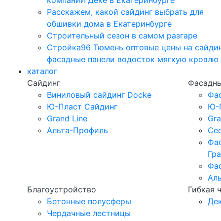
компании Дёке в Екатеринбурге
Расскажем, какой сайдинг выбрать для
обшивки дома в Екатеринбурге
Строительный сезон в самом разгаре
Стройка96 Тюмень оптовые цены на сайди
фасадные панели водосток мягкую кровлю
каталог
Сайдинг
Фасадны
Виниловый сайдинг Docke
Фа
Ю-Пласт Сайдинг
Ю-
Grand Line
Gra
Альта-Профиль
Ced
Фа
Гр
Фа
Ал
Благоустройство
Гибкая 
Бетонные полусферы
Де
Чердачные лестницы