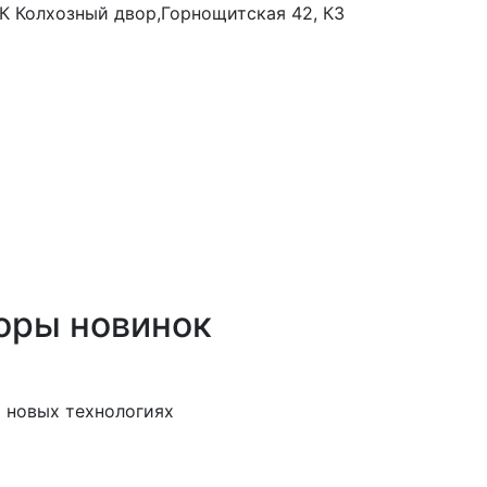
 ТК Колхозный двор,Горнощитская 42, К3
оры новинок
 новых технологиях