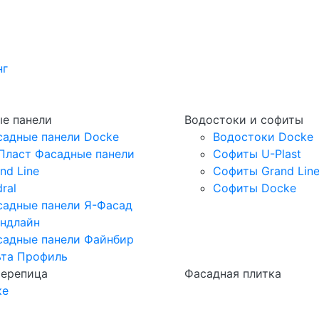
нг
е панели
Водостоки и софиты
садные панели Docke
Водостоки Docke
Пласт Фасадные панели
Софиты U-Plast
nd Line
Софиты Grand Lin
ral
Софиты Docke
садные панели Я-Фасад
андлайн
садные панели Файнбир
ьта Профиль
черепица
Фасадная плитка
ке