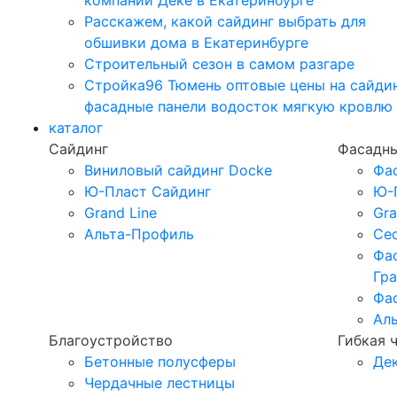
компании Дёке в Екатеринбурге
Расскажем, какой сайдинг выбрать для
обшивки дома в Екатеринбурге
Строительный сезон в самом разгаре
Стройка96 Тюмень оптовые цены на сайди
фасадные панели водосток мягкую кровлю
каталог
Сайдинг
Фасадны
Виниловый сайдинг Docke
Фа
Ю-Пласт Сайдинг
Ю-
Grand Line
Gra
Альта-Профиль
Ced
Фа
Гр
Фа
Ал
Благоустройство
Гибкая 
Бетонные полусферы
Де
Чердачные лестницы