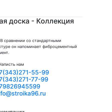
я доска - Коллекция
 В сравнении со стандартными
актуре он напоминает фиброцементный
мент.
Написть нам
7(343)271-55-99
7(343)271-77-99
79826945599
nfo@stroika96.ru
 компании