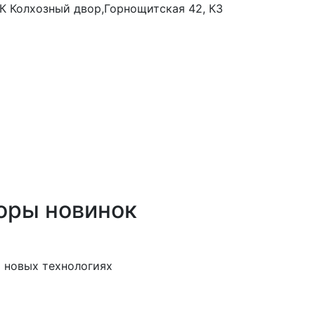
 ТК Колхозный двор,Горнощитская 42, К3
оры новинок
 новых технологиях