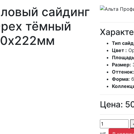
ловый сайдинг
Орех тёмный
Характе
00х222мм
Тип сайд
Цвет :
О
Площадь
Размер:
Оттенок:
Форма:
Коллекц
Цена:
5
шт.
В корзин