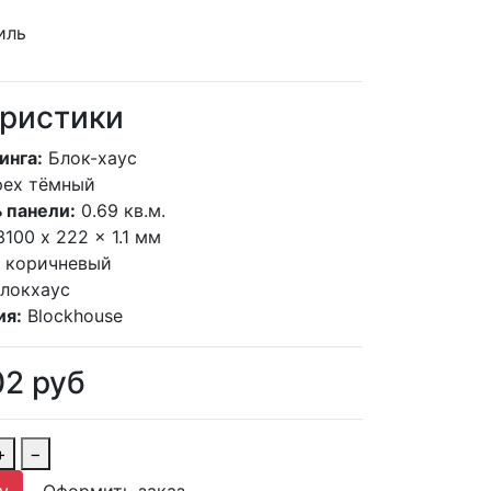
ристики
инга:
Блок-хаус
рех тёмный
 панели:
0.69 кв.м.
3100 x 222 x 1.1 мм
коричневый
блокхаус
ия:
Blockhouse
02
руб
+
−
у
Оформить заказ