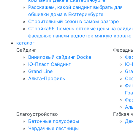
компании Дёке в Екатеринбурге
Расскажем, какой сайдинг выбрать для
обшивки дома в Екатеринбурге
Строительный сезон в самом разгаре
Стройка96 Тюмень оптовые цены на сайди
фасадные панели водосток мягкую кровлю
каталог
Сайдинг
Фасадны
Виниловый сайдинг Docke
Фа
Ю-Пласт Сайдинг
Ю-
Grand Line
Gra
Альта-Профиль
Ced
Фа
Гр
Фа
Ал
Благоустройство
Гибкая 
Бетонные полусферы
Де
Чердачные лестницы