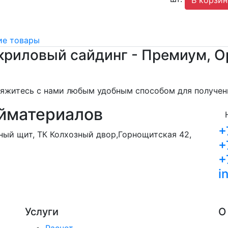
е товары
риловый сайдинг - Премиум, О
свяжитесь с нами любым удобным способом для получе
йматериалов
+
орный щит, ТК Колхозный двор,Горнощитская 42,
+
+
i
Услуги
О
Расчет