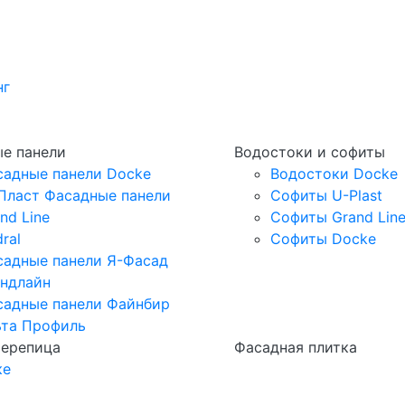
нг
е панели
Водостоки и софиты
садные панели Docke
Водостоки Docke
Пласт Фасадные панели
Софиты U-Plast
nd Line
Софиты Grand Lin
ral
Софиты Docke
садные панели Я-Фасад
андлайн
садные панели Файнбир
ьта Профиль
черепица
Фасадная плитка
ке