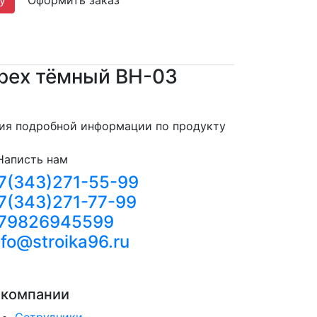
рех тёмный ВН-03
ния подробной информации по продукту
Написть нам
7(343)271-55-99
7(343)271-77-99
79826945599
nfo@stroika96.ru
 компании
Сотрудники