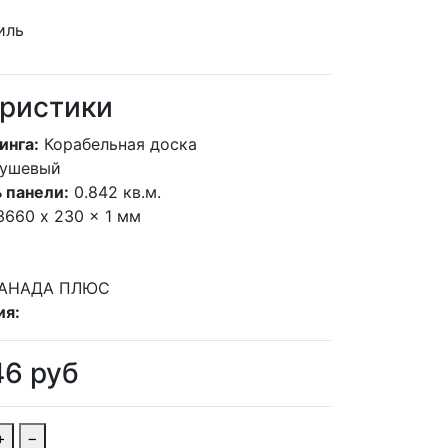
ристики
инга:
Корабельная доска
рушевый
 панели:
0.842 кв.м.
3660 x 230 x 1 мм
АНАДА ПЛЮС
ия:
46
руб
+
−