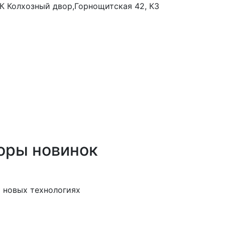
 ТК Колхозный двор,Горнощитская 42, К3
оры новинок
 новых технологиях