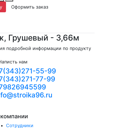
у
Оформить заказ
, Грушевый - 3,66м
ния подробной информации по продукту
Написть нам
7(343)271-55-99
7(343)271-77-99
79826945599
nfo@stroika96.ru
 компании
Сотрудники