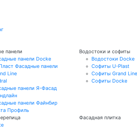
нг
е панели
Водостоки и софиты
садные панели Docke
Водостоки Docke
Пласт Фасадные панели
Софиты U-Plast
nd Line
Софиты Grand Lin
ral
Софиты Docke
садные панели Я-Фасад
андлайн
садные панели Файнбир
ьта Профиль
черепица
Фасадная плитка
ке