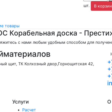
шт.
В корзин
е товары
 Корабельная доска - Престиж
свяжитесь с нами любым удобным способом для получе
йматериалов
+
орный щит, ТК Колхозный двор,Горнощитская 42,
+
+
i
Услуги
О
Расчет