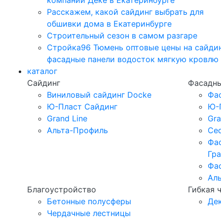
компании Дёке в Екатеринбурге
Расскажем, какой сайдинг выбрать для
обшивки дома в Екатеринбурге
Строительный сезон в самом разгаре
Стройка96 Тюмень оптовые цены на сайди
фасадные панели водосток мягкую кровлю
каталог
Сайдинг
Фасадны
Виниловый сайдинг Docke
Фа
Ю-Пласт Сайдинг
Ю-
Grand Line
Gra
Альта-Профиль
Ced
Фа
Гр
Фа
Ал
Благоустройство
Гибкая 
Бетонные полусферы
Де
Чердачные лестницы