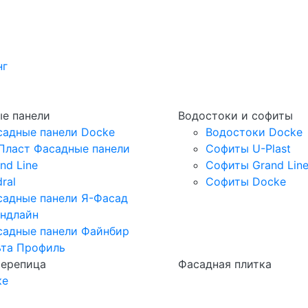
нг
е панели
Водостоки и софиты
садные панели Docke
Водостоки Docke
Пласт Фасадные панели
Софиты U-Plast
nd Line
Софиты Grand Lin
ral
Софиты Docke
садные панели Я-Фасад
андлайн
садные панели Файнбир
ьта Профиль
черепица
Фасадная плитка
ке