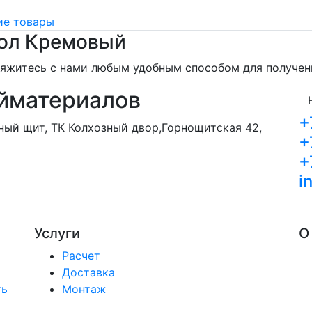
е товары
ол Кремовый
свяжитесь с нами любым удобным способом для получе
йматериалов
+
орный щит, ТК Колхозный двор,Горнощитская 42,
+
+
i
Услуги
О
Расчет
Доставка
ть
Монтаж