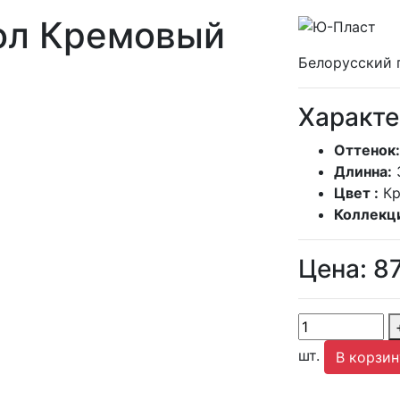
ол Кремовый
Белорусский 
Характе
Оттенок:
Длинна:
Цвет :
К
Коллекц
Цена:
8
шт.
В корзин