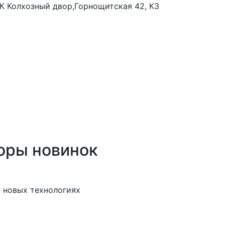
 ТК Колхозный двор,Горнощитская 42, К3
оры новинок
 новых технологиях