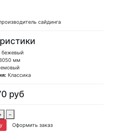
производитель сайдинга
ристики
бежевый
3050 мм
ремовый
ия:
Классика
70
руб
+
−
у
Оформить заказ