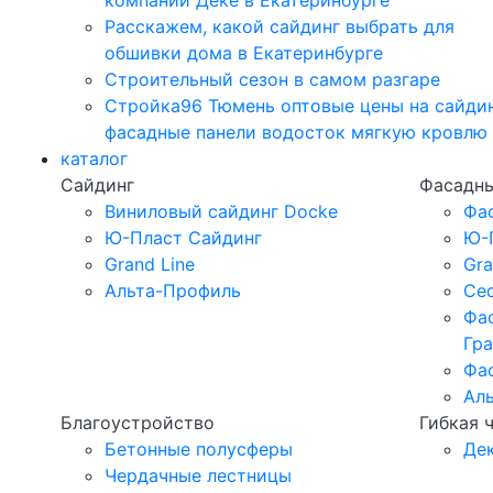
компании Дёке в Екатеринбурге
Расскажем, какой сайдинг выбрать для
обшивки дома в Екатеринбурге
Строительный сезон в самом разгаре
Стройка96 Тюмень оптовые цены на сайди
фасадные панели водосток мягкую кровлю
каталог
Сайдинг
Фасадны
Виниловый сайдинг Docke
Фа
Ю-Пласт Сайдинг
Ю-
Grand Line
Gra
Альта-Профиль
Ced
Фа
Гр
Фа
Ал
Благоустройство
Гибкая 
Бетонные полусферы
Де
Чердачные лестницы