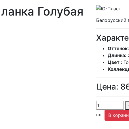
ланка Голубая
Белорусский 
Характе
Оттенок:
Длинна:
Цвет :
Го
Коллекц
Цена:
8
шт.
В корзин