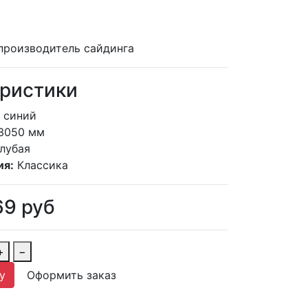
производитель сайдинга
ристики
синий
3050 мм
лубая
ия:
Классика
69
руб
+
−
у
Оформить заказ