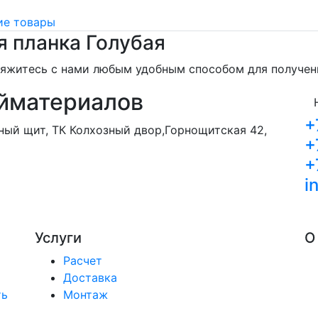
е товары
 планка Голубая
свяжитесь с нами любым удобным способом для получе
йматериалов
+
орный щит, ТК Колхозный двор,Горнощитская 42,
+
+
i
Услуги
О
Расчет
Доставка
ть
Монтаж