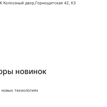
 ТК Колхозный двор,Горнощитская 42, К3
оры новинок
 новых технологиях