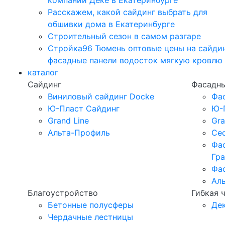
компании Дёке в Екатеринбурге
Расскажем, какой сайдинг выбрать для
обшивки дома в Екатеринбурге
Строительный сезон в самом разгаре
Стройка96 Тюмень оптовые цены на сайди
фасадные панели водосток мягкую кровлю
каталог
Сайдинг
Фасадны
Виниловый сайдинг Docke
Фа
Ю-Пласт Сайдинг
Ю-
Grand Line
Gra
Альта-Профиль
Ced
Фа
Гр
Фа
Ал
Благоустройство
Гибкая 
Бетонные полусферы
Де
Чердачные лестницы