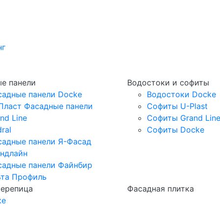
нг
е панели
Водостоки и софиты
садные панели Docke
Водостоки Docke
Пласт Фасадные панели
Софиты U-Plast
nd Line
Софиты Grand Lin
ral
Софиты Docke
садные панели Я-Фасад
андлайн
садные панели Файнбир
ьта Профиль
черепица
Фасадная плитка
ке