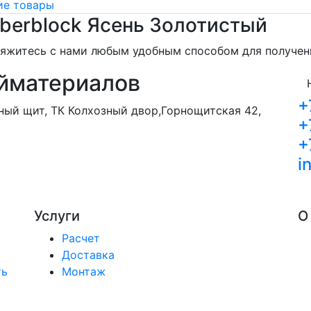
е товары
berblock Ясень Золотистый
свяжитесь с нами любым удобным способом для получе
йматериалов
+
орный щит, ТК Колхозный двор,Горнощитская 42,
+
+
i
Услуги
О
Расчет
Доставка
ть
Монтаж