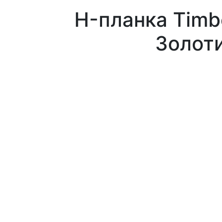
H-планка Timb
Золот