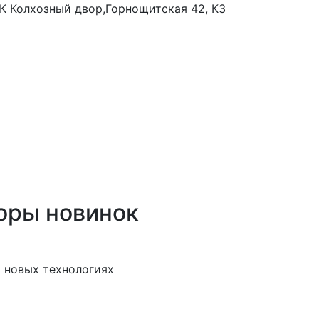
 ТК Колхозный двор,Горнощитская 42, К3
оры новинок
 новых технологиях