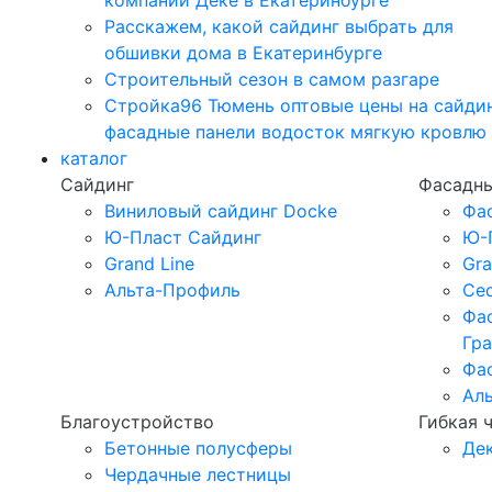
компании Дёке в Екатеринбурге
Расскажем, какой сайдинг выбрать для
обшивки дома в Екатеринбурге
Строительный сезон в самом разгаре
Стройка96 Тюмень оптовые цены на сайди
фасадные панели водосток мягкую кровлю
каталог
Сайдинг
Фасадны
Виниловый сайдинг Docke
Фа
Ю-Пласт Сайдинг
Ю-
Grand Line
Gra
Альта-Профиль
Ced
Фа
Гр
Фа
Ал
Благоустройство
Гибкая 
Бетонные полусферы
Де
Чердачные лестницы