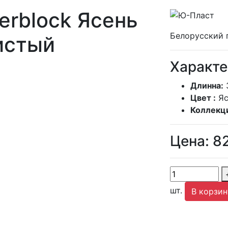
erblock Ясень
Белорусский 
истый
Характе
Длинна:
Цвет :
Яс
Коллекц
Цена:
8
шт.
В корзин