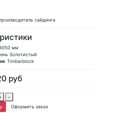
производитель сайдинга
ристики
3050 мм
ень Золотистый
ия:
Timberblock
20
руб
+
−
у
Оформить заказ