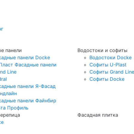
нг
е панели
Водостоки и софиты
садные панели Docke
Водостоки Docke
Пласт Фасадные панели
Софиты U-Plast
nd Line
Софиты Grand Lin
ral
Софиты Docke
садные панели Я-Фасад
андлайн
садные панели Файнбир
ьта Профиль
черепица
Фасадная плитка
ке