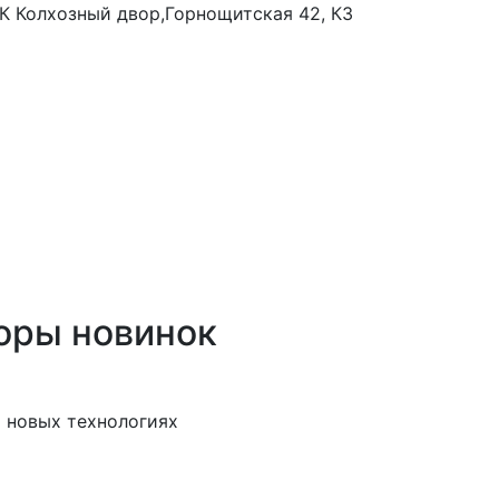
 ТК Колхозный двор,Горнощитская 42, К3
оры новинок
 новых технологиях