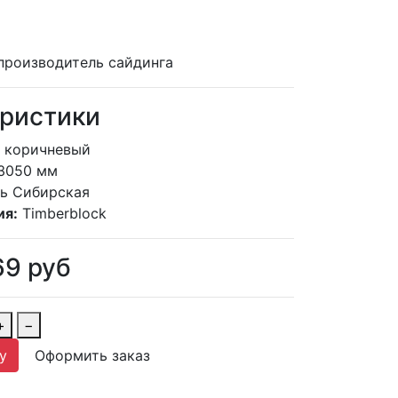
производитель сайдинга
ристики
коричневый
3050 мм
ь Сибирская
ия:
Timberblock
69
руб
+
−
у
Оформить заказ