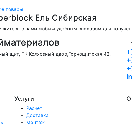
е товары
berblock Ель Сибирская
свяжитесь с нами любым удобным способом для получе
йматериалов
+
орный щит, ТК Колхозный двор,Горнощитская 42,
+
+
i
Услуги
О
Расчет
Доставка
ть
Монтаж