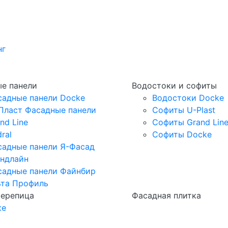
нг
е панели
Водостоки и софиты
садные панели Docke
Водостоки Docke
Пласт Фасадные панели
Софиты U-Plast
nd Line
Софиты Grand Lin
ral
Софиты Docke
садные панели Я-Фасад
андлайн
садные панели Файнбир
ьта Профиль
черепица
Фасадная плитка
ке