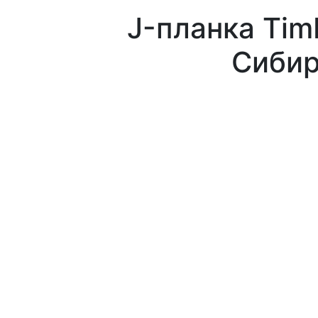
J-планка Tim
Сибир