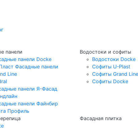
нг
е панели
Водостоки и софиты
садные панели Docke
Водостоки Docke
Пласт Фасадные панели
Софиты U-Plast
nd Line
Софиты Grand Lin
ral
Софиты Docke
садные панели Я-Фасад
андлайн
садные панели Файнбир
ьта Профиль
черепица
Фасадная плитка
ке