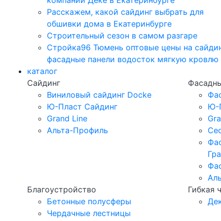
компании Дёке в Екатеринбурге
Расскажем, какой сайдинг выбрать для
обшивки дома в Екатеринбурге
Строительный сезон в самом разгаре
Стройка96 Тюмень оптовые цены на сайди
фасадные панели водосток мягкую кровлю
каталог
Сайдинг
Фасадны
Виниловый сайдинг Docke
Фа
Ю-Пласт Сайдинг
Ю-
Grand Line
Gra
Альта-Профиль
Ced
Фа
Гр
Фа
Ал
Благоустройство
Гибкая 
Бетонные полусферы
Де
Чердачные лестницы