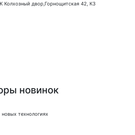
 ТК Колхозный двор,Горнощитская 42, К3
оры новинок
 новых технологиях