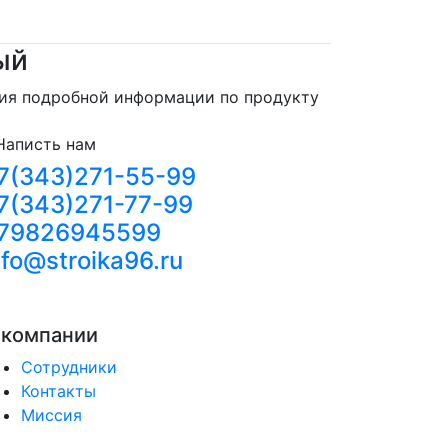
ый
ния подробной информации по продукту
Написть нам
7(343)271-55-99
7(343)271-77-99
79826945599
nfo@stroika96.ru
 компании
Сотрудники
Контакты
Миссия