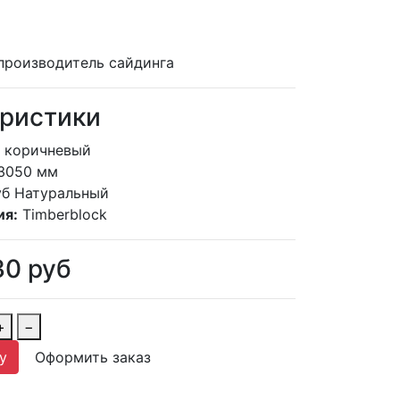
производитель сайдинга
ристики
коричневый
3050 мм
б Натуральный
ия:
Timberblock
30
руб
+
−
у
Оформить заказ