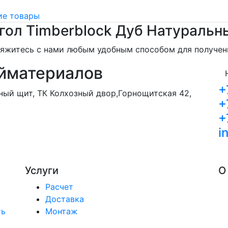
е товары
гол Timberblock Дуб Натуральн
свяжитесь с нами любым удобным способом для получе
йматериалов
+
орный щит, ТК Колхозный двор,Горнощитская 42,
+
+
i
Услуги
О
Расчет
Доставка
ть
Монтаж