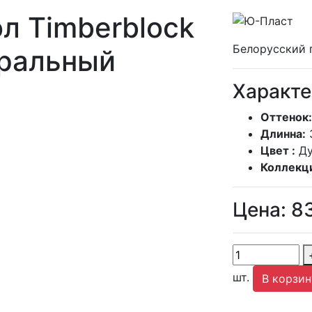
л Timberblock
Белорусский 
ральный
Характе
Оттенок:
Длинна:
Цвет :
Ду
Коллекц
Цена:
8
шт.
В корзин