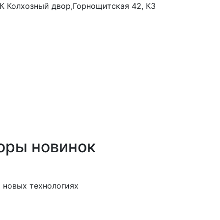
 ТК Колхозный двор,Горнощитская 42, К3
оры новинок
 новых технологиях