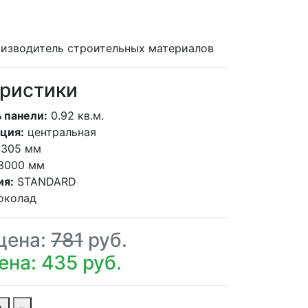
изводитель строительных материалов
ристики
 панели:
0.92 кв.м.
ция:
центральная
305 мм
3000 мм
ия:
STANDARD
околад
цена:
781
руб.
ена: 435 руб.
+
−