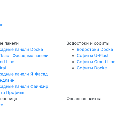
нг
е панели
Водостоки и софиты
садные панели Docke
Водостоки Docke
Пласт Фасадные панели
Софиты U-Plast
nd Line
Софиты Grand Lin
ral
Софиты Docke
садные панели Я-Фасад
андлайн
садные панели Файнбир
ьта Профиль
черепица
Фасадная плитка
ке