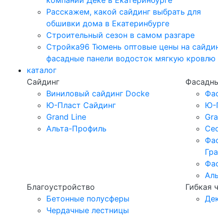
компании Дёке в Екатеринбурге
Расскажем, какой сайдинг выбрать для
обшивки дома в Екатеринбурге
Строительный сезон в самом разгаре
Стройка96 Тюмень оптовые цены на сайди
фасадные панели водосток мягкую кровлю
каталог
Сайдинг
Фасадны
Виниловый сайдинг Docke
Фа
Ю-Пласт Сайдинг
Ю-
Grand Line
Gra
Альта-Профиль
Ced
Фа
Гр
Фа
Ал
Благоустройство
Гибкая 
Бетонные полусферы
Де
Чердачные лестницы