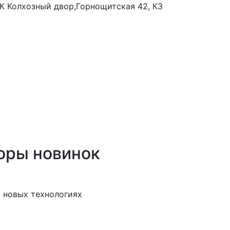
 ТК Колхозный двор,Горнощитская 42, К3
оры новинок
 новых технологиях