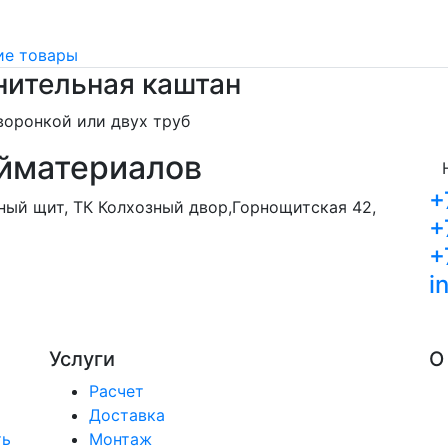
е товары
нительная каштан
воронкой или двух труб
йматериалов
+
орный щит, ТК Колхозный двор,Горнощитская 42,
+
+
i
Услуги
О
Расчет
Доставка
ть
Монтаж