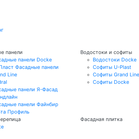
нг
е панели
Водостоки и софиты
садные панели Docke
Водостоки Docke
Пласт Фасадные панели
Софиты U-Plast
nd Line
Софиты Grand Lin
ral
Софиты Docke
садные панели Я-Фасад
андлайн
садные панели Файнбир
ьта Профиль
черепица
Фасадная плитка
ке