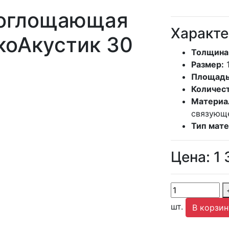
поглощающая
Характе
коАкустик 30
Толщина
Размер:
Площадь
Количест
Материа
связующ
Тип мате
Цена:
1 
шт.
В корзин