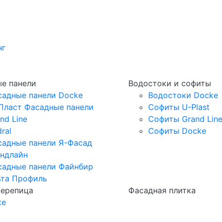
нг
е панели
Водостоки и софиты
садные панели Docke
Водостоки Docke
Пласт Фасадные панели
Софиты U-Plast
nd Line
Софиты Grand Lin
ral
Софиты Docke
садные панели Я-Фасад
андлайн
садные панели Файнбир
ьта Профиль
черепица
Фасадная плитка
ке