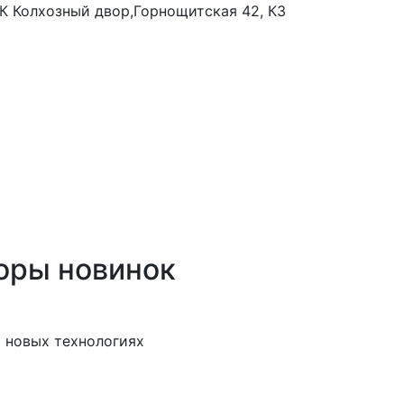
 ТК Колхозный двор,Горнощитская 42, К3
оры новинок
 новых технологиях