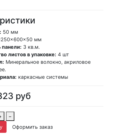
ристики
:
50 мм
1250×600×50 мм
 панели:
3 кв.м.
во листов в упаковке:
4 шт
л:
Минеральное волокно, акриловое
ее.
риала:
каркасные системы
323
руб
+
−
у
Оформить заказ