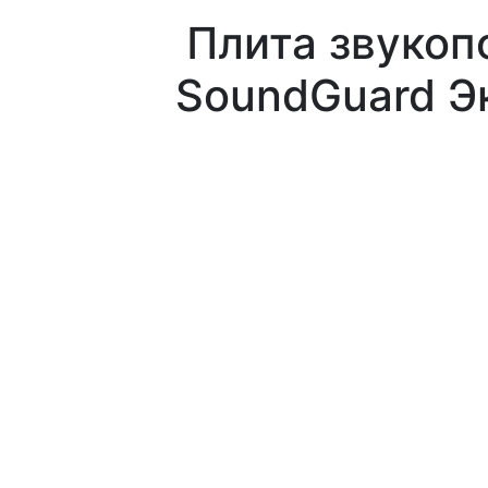
Плита звуко
SoundGuard Э