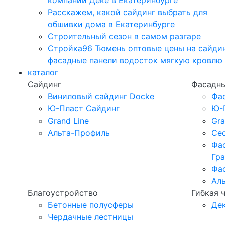
компании Дёке в Екатеринбурге
Расскажем, какой сайдинг выбрать для
обшивки дома в Екатеринбурге
Строительный сезон в самом разгаре
Стройка96 Тюмень оптовые цены на сайди
фасадные панели водосток мягкую кровлю
каталог
Сайдинг
Фасадны
Виниловый сайдинг Docke
Фа
Ю-Пласт Сайдинг
Ю-
Grand Line
Gra
Альта-Профиль
Ced
Фа
Гр
Фа
Ал
Благоустройство
Гибкая 
Бетонные полусферы
Де
Чердачные лестницы